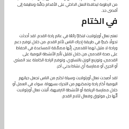
من الرطوبة ليحافظ النعل الداخلي على الأقدام جافَّة ونظيفة إلى
أقصى حد.
في الختام
تعتبر نعال أورثولايت ابتكارًا رائعًا في عالم راحة القدم. لقد أحدثت
تحولًا كبيرًا في طريقة إدراك الناس لألم القدم، من خلال توفير دعم
وراحة لا مثيل لهما للقدمين. إنَّها مصمَّمَة للمساعدة في الحفاظ
على صحة القدمين من خلال تقليل تأثير الأنشطة اليومية على
القدمين، وتوزيع الوزن بالتساوي، وتوفير الراحة الكاملة عند المشي
أو الجري أو ممارسة أي نشاط بدني آخر.
لقد أصبحت نعال أورثولايت وسيلة لكثير من الناس تجعل حياتهم
اليومية أكثر راحة وتمكنهم من التحرك بسهولة. سواء في العمل أو
خلال ممارسة الرياضة أو الأنشطة الترفيهية، أثبتت نعال أورثولايت
أنَّها حل موثوق وفعال لآلام القدم.