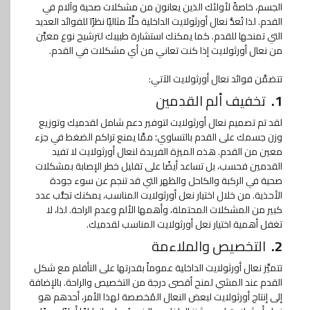
الجسم، خاصةً لأولئك الذين يعانون من مشكلات صحية وآلام في
القدم. لذا تُعدُّ نعال أورثولايت الداخلية حلَّاً مثاليًا نظرًا للفوائد العديد
التي تمنحها للقدم. كما يمكنك استشارة طبيبك لترشيح نوع معيَّن
من نعال أورثولايت إذا كنت تعاني من أي مشكلات في القدم.
تتضمَّن فوائد نعال أورثولايت الآتي:
1.
تخفيف ألم القدمين
لقد تم تصميم نعال أورثولايت لتوفير دعم شامل لقدميك وتوزيع
وزن جسمك على القدم بالتساوي؛ ممَّا يمنع تراكم الضغط في جزء
معين من القدم. هذه الميزة الفريدة لنعال أورثولايت لا تفيد
القدمين فحسب، بل تساعد أيضًا على تقليل خطر الإصابة بمشكلات
صحية في الركبة والكاحل والظهر التي قد تنجم عن سوء جودة
الأحذية. من خلال اختيار نعل أورثولايت المناسب، يمكنك تجنُّب عدد
كبير من المشكلات المحتملة، وأهمها الألم وعدم الراحة. لذا، لا
تغفل أهمية اختيار نعل أورثولايت المناسب لقدميك.
2.
التخصيص والملاءمة
تتميَّز نعال أورثولايت الداخلية عموماً بقدرتها على التأقلم مع شكل
القدم عند المشي لمنح أقصى درجة من التخصيص والراحة. بالإضافة
إلى إنتاج أورثولايت لبعض النعال المُخصصة لهذا الأمر، أحدهم هو