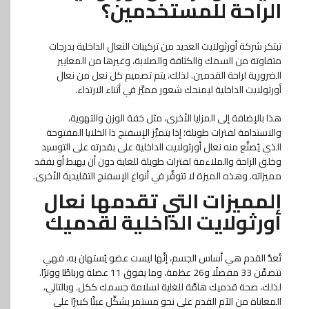
الراحة للمستخدمين؟
تبتكر شركة أورثولايت العديد من تركيبات النعال الداخلية بدرجات
متفاوتة من السمك والكثافة والصلابة، وغيرها من المعايير
الضرورية لراحة القدمين. لذلك، يتم تصميم كل نعل من نعال
أورثولايت الداخلية ليمنحك شعور مميَّز في أثناء الارتداء.
هذا بالإضافة إلى المزايا الأخرى، مثل خفة الوزن والتهوية،
والاستدامة لفترات طويلة؛ إذا يتميَّز الإسفنج ذا الخلايا المفتوحة
الذي يُصنَّع منه نعال أورثولايت الداخلية على بقدرته على التوسيد
وخلق الراحة والملاءمة لفترات طويلة للغاية دون أن يهبط أو يفقد
مميزاته. وهذه الميزة لا تتوفَّر في أنواع الإسفنج التقليدية الأخرى.
المميزات التي تقدمها نعال
أورثولايت الداخلية لقدميك
تُعدُّ القدم هي أساس الجسم، إنَّها ليست عضو يُستهان به، فهي
تتضمَّن 33 مفصلًا و26 عظمة، وما يفوق 11 عضلة ورباطًا ووترًا.
لذلك، صحة قدميك هامَّة للغاية لسلامة جسمك ككل. وبالتالي،
المعاناة من الآم القدم على نحو مستمر يشكِّل عبئًا كبيرًا على