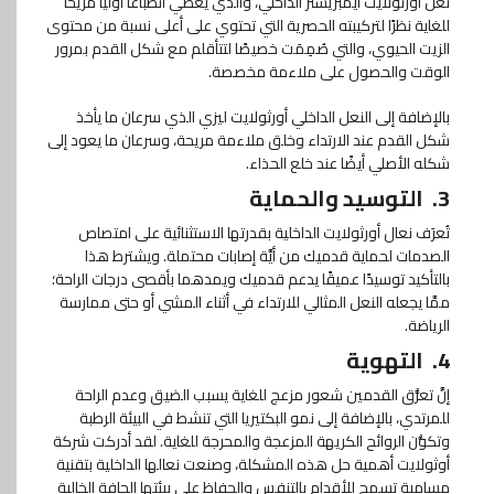
نعل أورثولايت ايمبريشنز الداخلي، والذي يُعطي انطباعًا أوليًا مريحًا
للغاية نظرًا لتركيبته الحصرية التي تحتوي على أعلى نسبة من محتوى
الزيت الحيوي، والتي صُمِمَت خصيصًا لتتأقلم مع شكل القدم بمرور
الوقت والحصول على ملاءمة مخصصة.
بالإضافة إلى النعل الداخلي أورثولايت ليزي الذي سرعان ما يأخذ
شكل القدم عند الارتداء وخلق ملاءمة مريحة، وسرعان ما يعود إلى
شكله الأصلي أيضًا عند خلع الحذاء.
3.
التوسيد والحماية
تُعرَف نعال أورثولايت الداخلية بقدرتها الاستثنائية على امتصاص
الصدمات لحماية قدميك من أيَّة إصابات محتملة. ويشترط هذا
بالتأكيد توسيدًا عميقًا يدعم قدميك ويمدهما بأقصى درجات الراحة؛
ممَّا يجعله النعل المثالي للارتداء في أثناء المشي أو حتى ممارسة
الرياضة.
4.
التهوية
إنَّ تعرُّق القدمين شعور مزعج للغاية يسبب الضيق وعدم الراحة
للمرتدي، بالإضافة إلى نمو البكتيريا التي تنشط في البيئة الرطبة
وتكوُّن الروائح الكريهة المزعجة والمحرجة للغاية. لقد أدركت شركة
أوثولايت أهمية حل هذه المشكلة، وصنعت نعالها الداخلية بتقنية
مسامية تسمح للأقدام بالتنفس والحفاظ على بيئتها الجافة الخالية