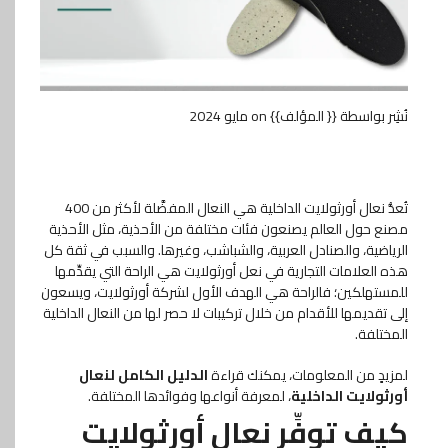
نُشِر بواسطة {{ المؤلف}}
on
مايو 2024
تُعدُّ نعال أورثولايت الداخلية هي النعال المفضَّلة لأكثر من 400
مصنع حول العالم يصنعون فئات مختلفة من الأحذية، مثل الأحذية
الرياضية، والصنادل العربية، والشباشب، وغيرها. والسبب في ثقة كل
هذه العلامات التجارية في نعل أورثولايت هي الراحة التي يقدِّمها
للمستهلكين؛ فالراحة هي الهدف الأول لشركة أورثولايت، ويسعون
إلى تقديمها للأقدام من خلال تركيبات لا حصر لها من النعال الداخلية
المختلفة.
لمزيدٍ من المعلومات، يمكنك قراءة
الدليل الكامل لنعال
أورثولايت الداخلية
، لمعرفة أنواعها وفوائدها المختلفة.
كيف توفِّر نعال أورثولايت