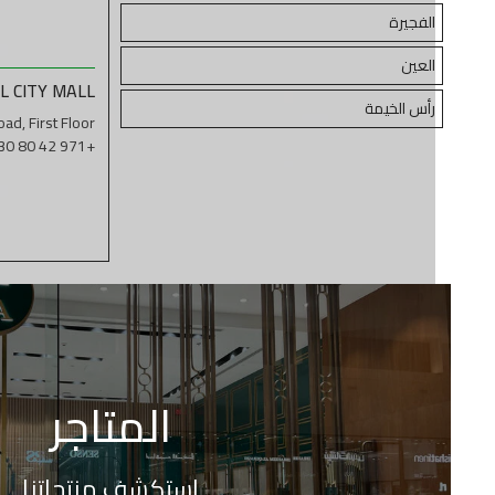
الفجيرة
العين
L CITY MALL
رأس الخيمة
ad, First Floor
+971 42 80 0230
المتاجر
استكشف منتجاتنا