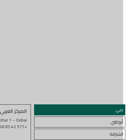
دبي
المركز العربي
izhar 1 – Dubai
أبوظبي
+971 42 83 9668
الشارقة